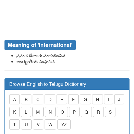
Meaning of
'international'
ప్రపంచ దేశాలకు సంభందించిన
అంతర్జాతీయ సంఘటన
Browse English to Telugu Dictionary
A
B
C
D
E
F
G
H
I
J
K
L
M
N
O
P
Q
R
S
T
U
V
W
YZ