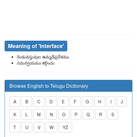
Meaning of
'interface'
రెండువస్తువుల ఉమ్మడిప్రదేశము
సమన్వయము కల్గించు
Browse English to Telugu Dictionary
A
B
C
D
E
F
G
H
I
J
K
L
M
N
O
P
Q
R
S
T
U
V
W
YZ