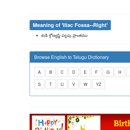
Meaning of
'iliac Fossa--right'
కుడి శ్రోణ్యస్థి పల్లపు ప్రాంతము
Browse English to Telugu Dictionary
A
B
C
D
E
F
G
H
S
T
U
V
W
YZ