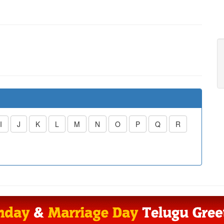
I
J
K
L
M
N
O
P
Q
R