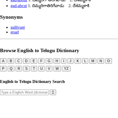
gad-abcut
1. దిమ్మరిగాతిరిగేవాడు 2. దేశమ్మకాకి
Synonyms
gallivant
goad
Browse English to Telugu Dictionary
A
B
C
D
E
F
G
H
I
J
K
L
M
N
O
P
Q
R
S
T
U
V
W
YZ
English to Telugu Dictionary Search