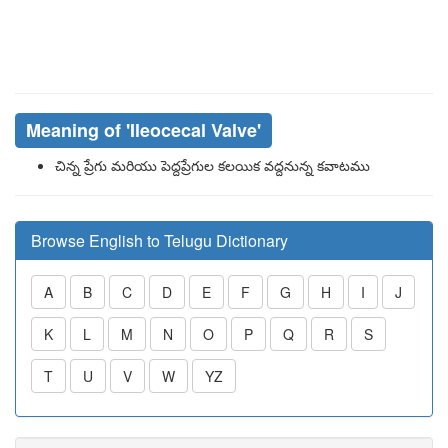
Meaning of
'ileocecal Valve'
చిన్న ప్రేగు మరియు పెద్దప్రేగుల కలయిక వద్దనున్న కవాటము
Browse English to Telugu Dictionary
A
B
C
D
E
F
G
H
I
J
K
L
M
N
O
P
Q
R
S
T
U
V
W
YZ