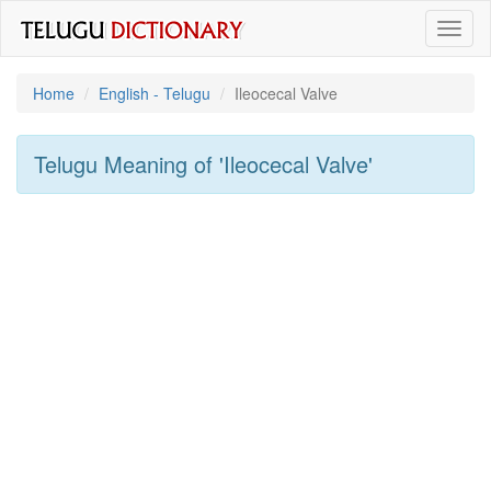
Toggl
naviga
Home
English - Telugu
Ileocecal Valve
Telugu Meaning of
'ileocecal Valve'