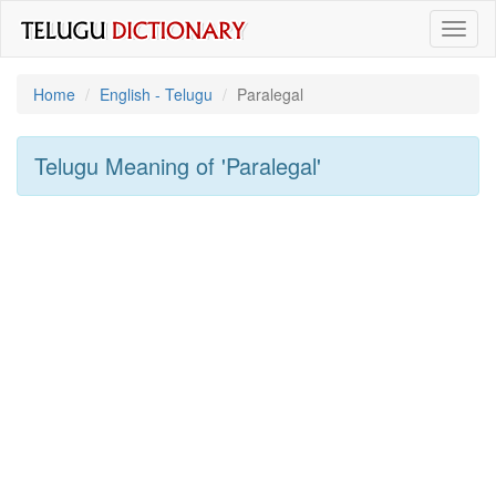
Toggl
naviga
Home
English - Telugu
Paralegal
Telugu Meaning of
'paralegal'