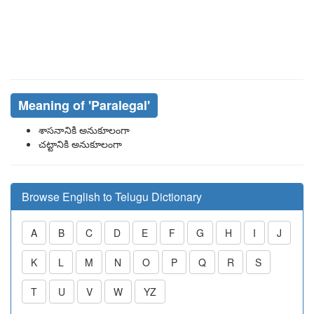
Meaning of
'paralegal'
శాసనానికి అనుకూలంగా
చట్టానికి అనుకూలంగా
Browse English to Telugu Dictionary
A
B
C
D
E
F
G
H
I
J
K
L
M
N
O
P
Q
R
S
T
U
V
W
YZ