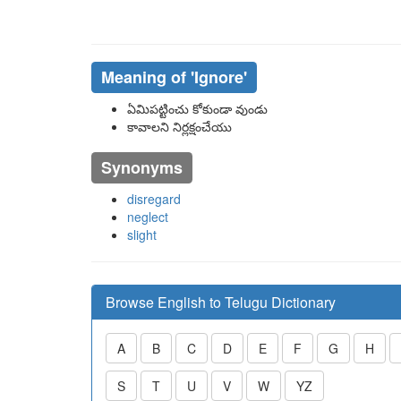
Meaning of
'ignore'
ఏమిపట్టించు కోకుండా వుండు
కావాలని నిర్లక్షంచేయు
Synonyms
disregard
neglect
slight
Browse English to Telugu Dictionary
A
B
C
D
E
F
G
H
S
T
U
V
W
YZ