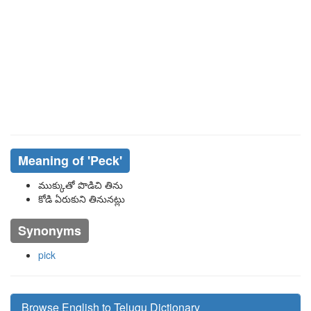
Meaning of
'peck'
ముక్కుతో పొడిచి తిను
కోడి ఏరుకుని తినునట్లు
Synonyms
pick
Browse English to Telugu Dictionary