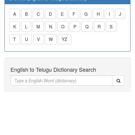
A
B
C
D
E
F
G
H
I
J
K
L
M
N
O
P
Q
R
S
T
U
V
W
YZ
English to Telugu Dictionary Search