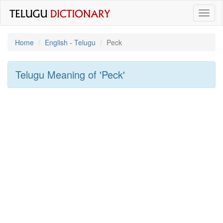
Toggl
naviga
Home
English - Telugu
Peck
Telugu Meaning of
'peck'