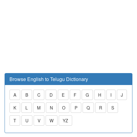
Browse English to Telugu Dictionary
A
B
C
D
E
F
G
H
I
J
K
L
M
N
O
P
Q
R
S
T
U
V
W
YZ