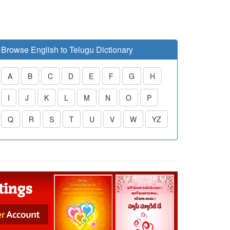
Browse English to Telugu Dictionary
A
B
C
D
E
F
G
H
I
J
K
L
M
N
O
P
Q
R
S
T
U
V
W
YZ