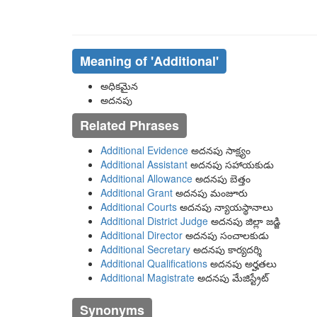
Meaning of
'additional'
అధికమైన
అదనపు
Related Phrases
Additional Evidence
అదనపు సాక్ష్యం
Additional Assistant
అదనపు సహాయకుడు
Additional Allowance
అదనపు బెత్తం
Additional Grant
అదనపు మంజూరు
Additional Courts
అదనపు న్యాయస్థానాలు
Additional District Judge
అదనపు జిల్లా జడ్జి
Additional Director
అదనపు సంచాలకుడు
Additional Secretary
అదనపు కార్యదర్శి
Additional Qualifications
అదనపు అర్హతలు
Additional Magistrate
అదనపు మేజిస్ట్రేట్
Synonyms