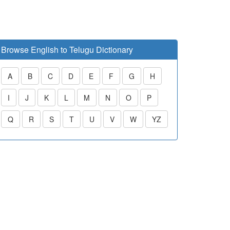
Browse English to Telugu Dictionary
A
B
C
D
E
F
G
H
I
J
K
L
M
N
O
P
Q
R
S
T
U
V
W
YZ