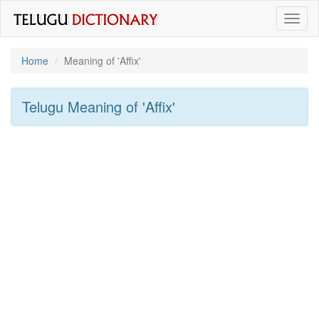
Toggl
naviga
Home
Meaning of
'affix'
Telugu Meaning of
'affix'