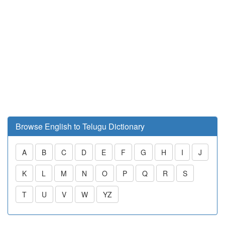
Browse English to Telugu Dictionary
A
B
C
D
E
F
G
H
I
J
K
L
M
N
O
P
Q
R
S
T
U
V
W
YZ