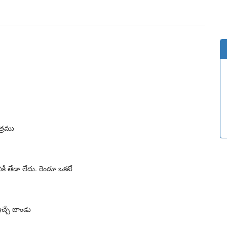
త్రము
కీ తేడా లేదు. రెండూ ఒకటే
 ఇచ్చే బాండు