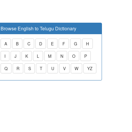
Browse English to Telugu Dictionary
A
B
C
D
E
F
G
H
I
J
K
L
M
N
O
P
Q
R
S
T
U
V
W
YZ