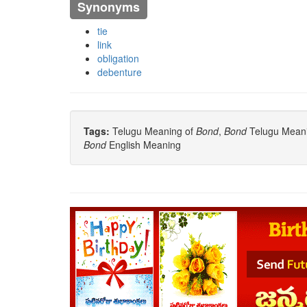
Synonyms
tie
link
obligation
debenture
Tags:
Telugu Meaning of
Bond
,
Bond
Telugu Meanin
Bond
English Meaning