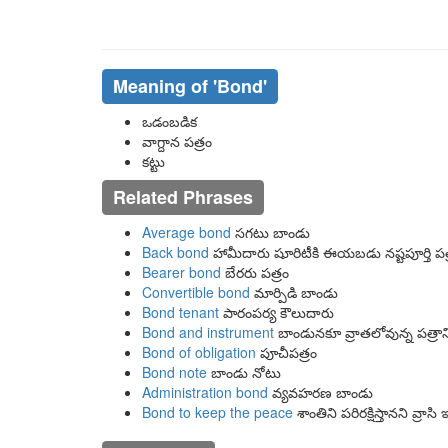
Meaning of
'bond'
ఒడంబడిక
వాగ్దాన పత్రం
కట్టు
Related Phrases
Average bond
సగటు బాండు
Back bond
హామీదారు షూరిటీకి ఈయబడు నష్టపూర్తి ప
Bearer bond
బేరరు పత్రం
Convertible bond
మార్పిడి బాండు
Bond tenant
పారంపర్య కౌలుదారు
Bond and instrument
బాండునకూ వ్రాతలోవున్న పత్రాని
Bond of obligation
పూచీపత్రం
Bond note
బాండు నోటు
Administration bond
వ్యవహరణ బాండు
Bond to keep the peace
శాంతిని పరిరక్షిస్తానని వ్రాసి