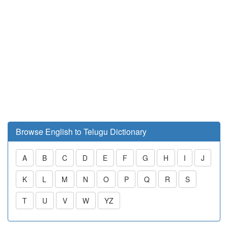
Browse English to Telugu Dictionary
A
B
C
D
E
F
G
H
I
J
K
L
M
N
O
P
Q
R
S
T
U
V
W
YZ