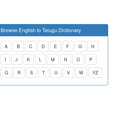
Browse English to Telugu Dictionary
A
B
C
D
E
F
G
H
I
J
K
L
M
N
O
P
Q
R
S
T
U
V
W
YZ