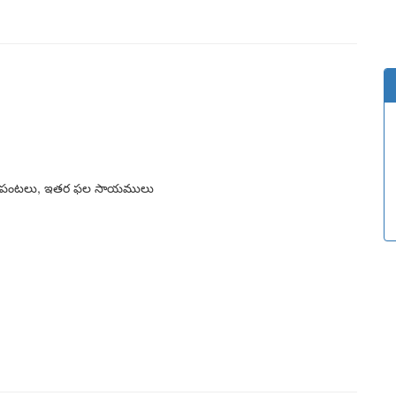
ే పంటలు, ఇతర ఫల సాయములు