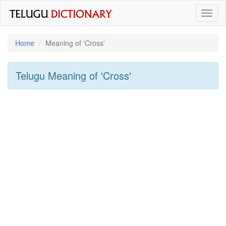
Toggl
naviga
Home
Meaning of
'cross'
Telugu Meaning of
'cross'