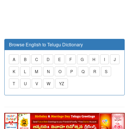
Browse English to Telugu Dictionary
A
B
C
D
E
F
G
H
I
J
K
L
M
N
O
P
Q
R
S
T
U
V
W
YZ