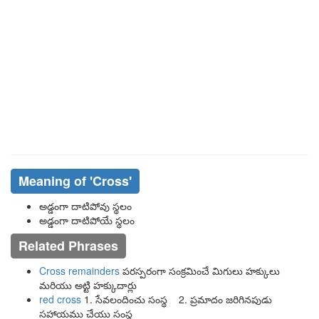
Meaning of
'cross'
అడ్డంగా దాటిపోవు స్థలం
అడ్డంగా దాటిపోయే స్థలం
Related Phrases
Cross remainders
పరస్పరంగా సంక్రమించే మిగులు హక్కులు
మరియు అట్టి హక్కుదార్లు
red cross
1. సేవలందించు సంస్థ 2. ప్రమాదం జరిగినపుడు
సహాయము చేయు సంస్థ