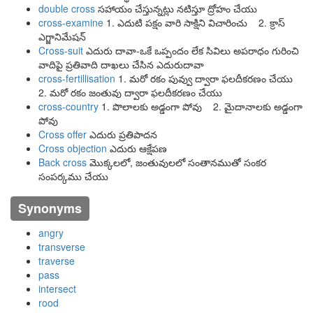
double cross
సహాయం చేస్తున్నట్లు నటిస్తూ ద్రోహం చేయు
cross-examine
1. ఎదుటి పక్షం వారి సాక్షిని విచారించు 2. క్రాస్
ఎగ్జానిమేషన్
Cross-suit
ఎదురు దావా-ఒకే ఒప్పందం లేక సివిలు అపరాధం గురించి
వాదిపై ప్రతివాది దాఖలు చేసిన ఎదురుదావా
cross-fertillisation
1. మరో రకం పువ్వు ద్వారా ఫలదీకరణం చేయు
2. మరో రకం జంతువు ద్వారా ఫలదీకరణం చేయు
cross-country
1. పొలాలకు అడ్డంగా పోవు 2. మైదానాలకు అడ్డంగా
పోవు
Cross offer
ఎదురు ప్రతిపాదన
Cross objection
ఎదురు ఆక్షేపణ
Back cross
మొక్కలలో, జంతువులలో సంతానముతో సంకర
సంపర్కము చేయు
Synonyms
angry
transverse
traverse
pass
intersect
rood