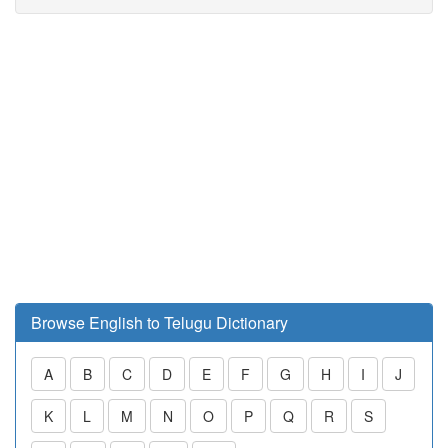
Browse English to Telugu Dictionary
A
B
C
D
E
F
G
H
I
J
K
L
M
N
O
P
Q
R
S