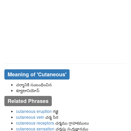
Meaning of
'cutaneous'
చర్మానికి సంబంధించిన
క్యూటానియోస్
Related Phrases
cutaneous eruption
గజ్జి
cutaneous vein
చర్మ సిర
cutaneous receptors
చర్మము గ్రాహకములు
cutaneous sensation
చర్మపు స్పర్శజ్ఞానము