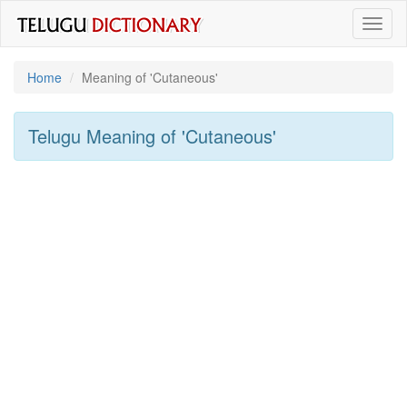
Toggl
naviga
Home
Meaning of
'cutaneous'
Telugu Meaning of
'cutaneous'