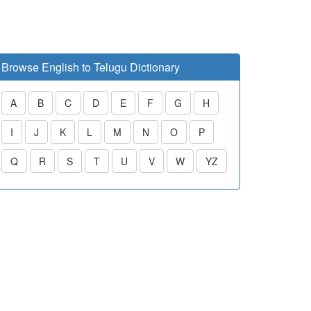
Browse English to Telugu Dictionary
A
B
C
D
E
F
G
H
I
J
K
L
M
N
O
P
Q
R
S
T
U
V
W
YZ