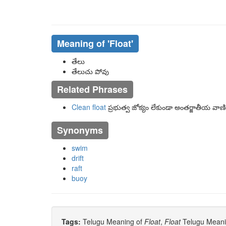
Meaning of
'float'
తేలు
తేలుచు పోవు
Related Phrases
Clean float
ప్రభుత్వ జోక్యం లేకుండా అంతర్జాతీయ వాణ
Synonyms
swim
drift
raft
buoy
Tags:
Telugu Meaning of
Float
,
Float
Telugu Meanin