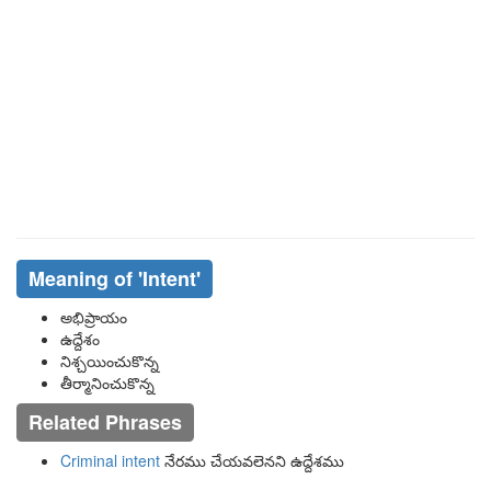
Meaning of
'intent'
అభిప్రాయం
ఉద్దేశం
నిశ్చయించుకొన్న
తీర్మానించుకొన్న
Related Phrases
Criminal intent
నేరము చేయవలెనని ఉద్దేశము