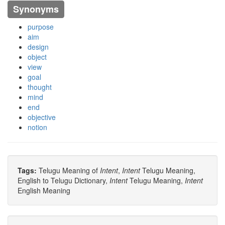
Synonyms
purpose
aim
design
object
view
goal
thought
mind
end
objective
notion
Tags:
Telugu Meaning of
Intent
,
Intent
Telugu Meaning,
English to Telugu Dictionary,
Intent
Telugu Meaning,
Intent
English Meaning