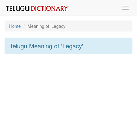
Toggl
naviga
Home
Meaning of
'legacy'
Telugu Meaning of
'legacy'