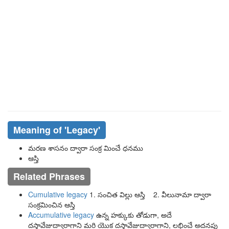
Meaning of
'legacy'
మరణ శాసనం ద్వారా సంక్ర మించే ధనము
ఆస్తి
Related Phrases
Cumulative legacy
1. సంచిత విల్లు ఆస్తి 2. వీలునామా ద్వారా
సంక్రమించిన ఆస్తి
Accumulative legacy
ఉన్న హక్కుకు తోడుగా, అదే
దస్తావేజుద్వారాగాని మరి యొక దస్తావేజుద్వారాగాని, లభించే అదనపు