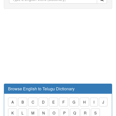
Browse English to Telugu Dictionary
A
B
C
D
E
F
G
H
I
J
K
L
M
N
O
P
Q
R
S