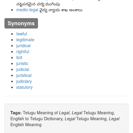
చట్టపరమైన చర్య ముగింపు
medio-legal
వైద్య న్యాయ శాఖ అంశాలు
Synonyms
lawful
legitimate
juridical
rightful
licit
juristic
judicial
juristical
judiciary
statutory
Tags:
Telugu Meaning of
Legal
,
Legal
Telugu Meaning,
English to Telugu Dictionary,
Legal
Telugu Meaning,
Legal
English Meaning