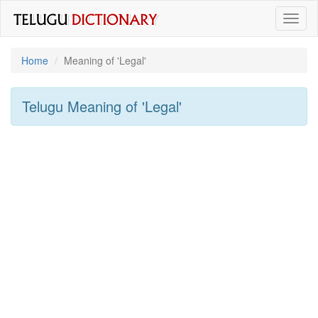
Toggl
naviga
Home
Meaning of
'legal'
Telugu Meaning of
'legal'