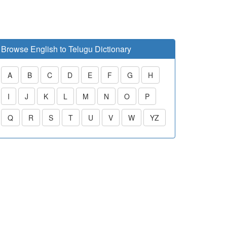
Browse English to Telugu Dictionary
A
B
C
D
E
F
G
H
I
J
K
L
M
N
O
P
Q
R
S
T
U
V
W
YZ