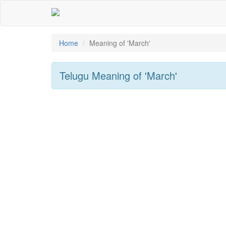
Home
Meaning of
'march'
Telugu Meaning of
'march'