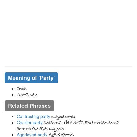
Meaning of
'party'
విందు
సమావేశము
Related Phrases
Contracting party
ఒప్పందందారు
Charter-party
ఓడనుగాని, లేక ఓడలోని కొంత భాగమునుగాని
కిరాయికి తీసుకొను ఒప్పందం
Aggrieved party
వ్యధిత కక్షిదారు