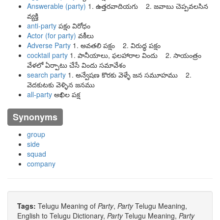
Answerable (party)
1. ఉత్తరవాదియగు 2. జవాబు చెప్పవలసిన
వ్యక్తి
anti-party
పక్షం విరోధం
Actor (for party)
వకీలు
Adverse Party
1. అవతలి పక్షం 2. విరుద్ధ పక్షం
cocktail party
1. పానీయాలు, ఫలహారాల విందు 2. సాయంత్రం
వేళలో ఏర్పాటు చేసే విందు సమావేశం
search party
1. అన్వేషణ కొరకు వెళ్ళే జన సమూహము 2.
వెదకుటకు వెళ్ళిన జనము
all-party
అఖిల పక్ష
Synonyms
group
side
squad
company
Tags:
Telugu Meaning of
Party
,
Party
Telugu Meaning,
English to Telugu Dictionary,
Party
Telugu Meaning,
Party