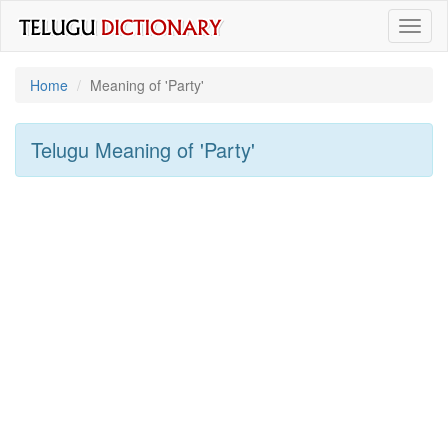
Toggl
naviga
Home
Meaning of
'party'
Telugu Meaning of
'party'