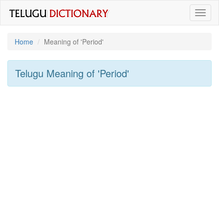
Toggl
naviga
Home
Meaning of
'period'
Telugu Meaning of
'period'