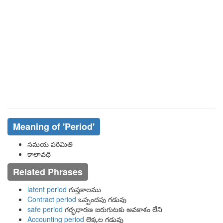
Meaning of
'period'
సమయ పరిమితి
కాలావధి
Related Phrases
latent period
గుప్తకాలము
Contract period
ఒప్పందపు గడువు
safe period
గర్భధారణ జరుగుటకు అవకాశం లేని
Accounting period
లెక్కల గడువు