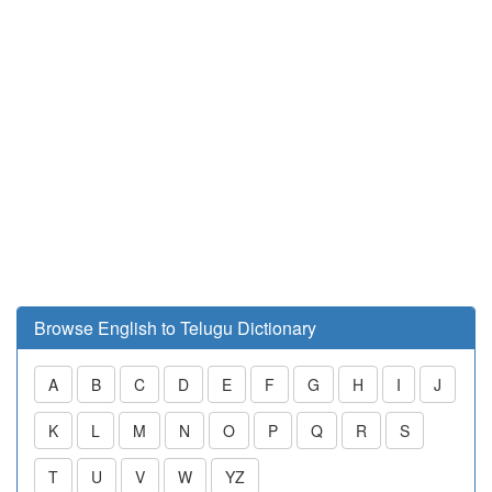
Browse English to Telugu Dictionary
A
B
C
D
E
F
G
H
I
J
K
L
M
N
O
P
Q
R
S
T
U
V
W
YZ