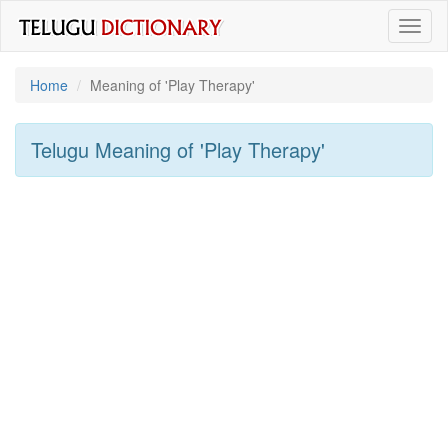
Toggl
naviga
Home
Meaning of
'play Therapy'
Telugu Meaning of
'play Therapy'