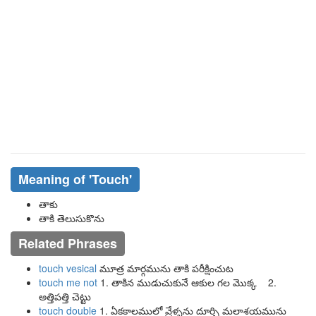
Meaning of
'touch'
తాకు
తాకి తెలుసుకొను
Related Phrases
touch vesical
మూత్ర మార్గమును తాకి పరీక్షించుట
touch me not
1. తాకిన ముడుచుకునే ఆకుల గల మొక్క 2.
అత్తిపత్తి చెట్టు
touch double
1. ఏకకాలములో వ్రేళ్ళను దూర్చి మలాశయమును