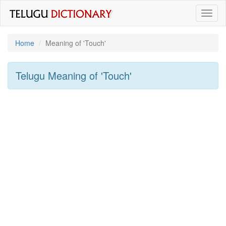
Toggl
naviga
Home
Meaning of
'touch'
Telugu Meaning of
'touch'