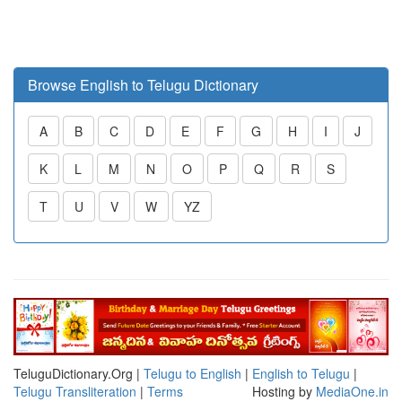
Browse English to Telugu Dictionary
A
B
C
D
E
F
G
H
I
J
K
L
M
N
O
P
Q
R
S
T
U
V
W
YZ
TeluguDictionary.Org |
Telugu to English
|
English to Telugu
|
Telugu Transliteration
|
Terms
Hosting by
MediaOne.in