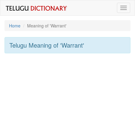
Toggl
naviga
Home
Meaning of
'warrant'
Telugu Meaning of
'warrant'