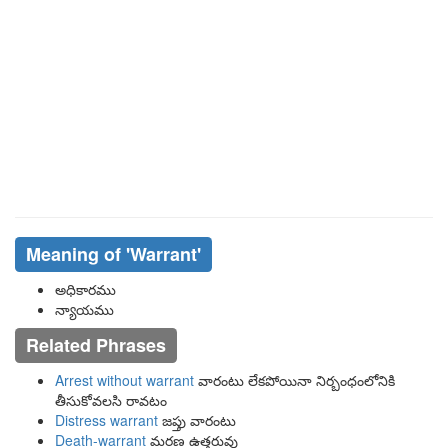
Meaning of
'warrant'
అధికారము
న్యాయము
Related Phrases
Arrest without warrant
వారంటు లేకపోయినా నిర్బంధంలోనికి
తీసుకోవలసి రావటం
Distress warrant
జప్తు వారంటు
Death-warrant
మరణ ఉత్తరువు