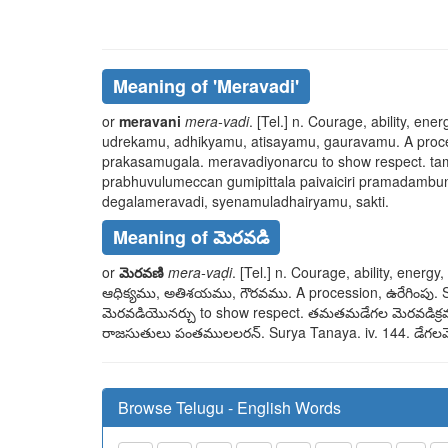
Meaning of
'meravadi'
or
meravani
mera-vadi
. [Tel.] n. Courage, ability, en
udrekamu, adhikyamu, atisayamu, gauravamu
. A pro
prakasamugala. meravadiyonarcu
to show respect.
ta
prabhuvulumeccan gumipittala
paivaiciri pramadambun
degalameravadi, syenamuladhairyamu, sakti
.
Meaning of మెరవడి
or
మెరవణి
mera-vaḍi
. [Tel.] n. Courage, ability, energ
ఆధిక్యము, అతిశయము, గౌరవము
. A procession,
ఉరేగింపు
. 
మెరవడియొనర్చు
to show respect.
తమతమడేగల మెరవడిక్రమమ
రాజసుతులు పంతములలరన్
. Surya Tanaya. iv. 144.
డేగలమ
Browse Telugu - English Words