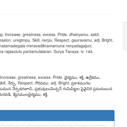
ergy, Increase, greatness, excess. Pride.
dhairyamu, sakti,
cession,
uregimpu
. Skill,
nerpu
. Respect,
gauravamu
. adj. Bright,
matamadegala meravadikramamuna nerpadagajuci,
a rajasutulu pantamulalaran
. Surya Tanaya. iv. 144.
y, Increase, greatness, excess. Pride.
ధైర్యము, శక్తి, ఉద్రేకము,
Skill,
నేర్పు
. Respect,
గౌరవము
. adj. Bright,
ప్రకాశముగల.
ున నేర్పడగజూచి, ప్రభువులుమెచ్చన్ గుమిపిట్టల
పైవైచిరి ప్రమదంబున
ెరవడి, శ్యేనములధైర్యము, శక్తి
.