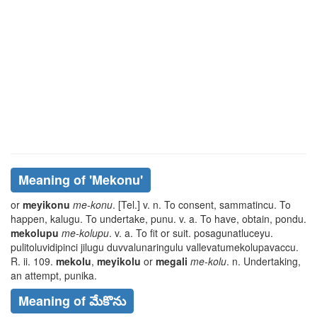
Meaning of
'mekonu'
or
meyikonu
me-konu
. [Tel.] v. n. To consent,
sammatincu
. To
happen,
kalugu
. To undertake,
punu
. v. a. To have, obtain,
pondu
.
mekolupu
me-kolupu
. v. a. To fit or suit.
posagunatluceyu
.
pulitoluvidipinci jilugu duvvalunaringulu vallevatumekolupavaccu
.
R. ii. 109.
mekolu
,
meyikolu
or
megali
me-kolu
. n. Undertaking,
an attempt,
punika
.
Meaning of మేకొను