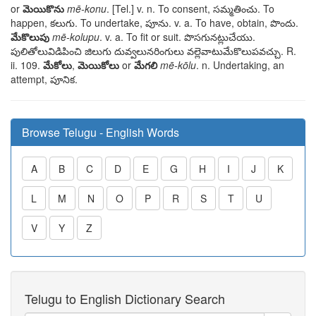
or
మెయికొను
mē-konu
. [Tel.] v. n. To consent,
సమ్మతించు
. To
happen,
కలుగు
. To undertake,
పూను
. v. a. To have, obtain,
పొందు
.
మేకొలుపు
mē-kolupu
. v. a. To fit or suit.
పొసగునట్లుచేయు
.
పులితోలువిడిపించి జిలుగు దువ్వలునరింగులు వల్లెవాటుమేకొలుపవచ్చు
. R.
ii. 109.
మేకోలు
,
మెయికోలు
or
మేగలి
mē-kōlu
. n. Undertaking, an
attempt,
పూనిక
.
Browse Telugu - English Words
A
B
C
D
E
G
H
I
J
K
L
M
N
O
P
R
S
T
U
V
Y
Z
Telugu to English Dictionary Search