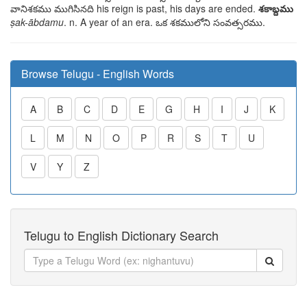
వానిశకము ముగిసినది
his reign is past, his days are ended.
శకాబ్దము
ṣak-ābdamu
. n. A year of an era.
ఒక శకములోని
సంవత్సరము
.
Browse Telugu - English Words
A
B
C
D
E
G
H
I
J
K
L
M
N
O
P
R
S
T
U
V
Y
Z
Telugu to English Dictionary Search