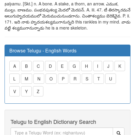
ṣalyamu
. [Skt.] n. A bone. A stake, a thorn, an arrow.
ఎముక,
ముల్లు. బాణము
.
పంభవపుశల్య మెదలో మెరపన్
. A. iii. 47.
టీ తిరస్కారమనే
ఆలుగుహృదయములో మెరుముచునుండగాను
.
చింతాశల్యము
బెరికివైవ
. P. ii.
171.
ఇది నాకు హృదయశల్యముగానున్నది
this rankles in my mind.
వాడు
వట్టి శల్యముగానున్నాడు
he is a mere skeleton.
Browse Telugu - English Words
A
B
C
D
E
G
H
I
J
K
L
M
N
O
P
R
S
T
U
V
Y
Z
Telugu to English Dictionary Search