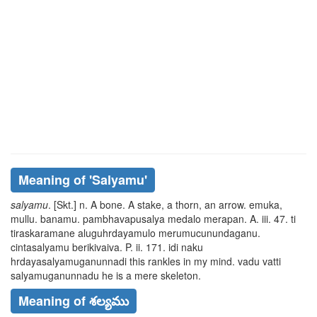
Meaning of
'salyamu'
salyamu
. [Skt.] n. A bone. A stake, a thorn, an arrow.
emuka,
mullu. banamu
.
pambhavapusalya medalo merapan
. A. iii. 47.
ti
tiraskaramane aluguhrdayamulo merumucunundaganu
.
cintasalyamu
berikivaiva
. P. ii. 171.
idi naku
hrdayasalyamuganunnadi
this rankles in my mind.
vadu vatti
salyamuganunnadu
he is a mere skeleton.
Meaning of శల్యము