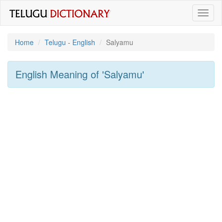
Toggl
naviga
Home
Telugu - English
Salyamu
English Meaning of
'salyamu'