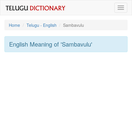
Toggl
naviga
Home
Telugu - English
Sambavulu
English Meaning of
'sambavulu'