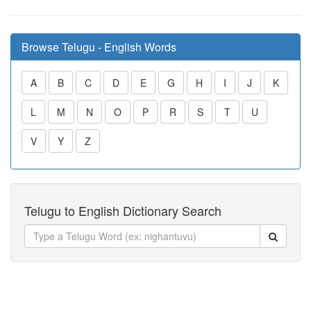
Browse Telugu - English Words
A
B
C
D
E
G
H
I
J
K
L
M
N
O
P
R
S
T
U
V
Y
Z
Telugu to English Dictionary Search