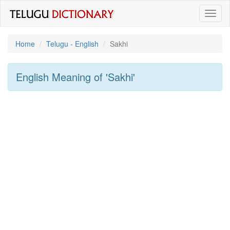
Toggl
naviga
Home
Telugu - English
Sakhi
English Meaning of
'sakhi'