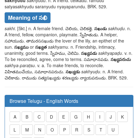
sakhyudu
sakhyudu
. n. A friend.
celikadu
.
ramudu
satyasakhyudu saranyudu nyayaparundu
. BRK. 529.
Meaning of సఖి
sakhi
. [Skt.] n. A female friend.
చెలియ, చెలికత్తె
.
సఖుడు
sakhuḍu
. n.
A friend, fellow, companion, playmate.
స్నేహితుడు
. A helper,
సహాయుడు. తామరససఖుడు
the lover of the lily, an epithet of the
sun.
సఖ్యము
or
సఖ్యత
sakhyamu
. n. Friendship, intimacy,
unanimity, good terms.
స్నేహము, చెలిమి
.
సఖ్యపడు
sakhyapaḍu
. v. n.
To be reconciled, agree, come to terms.
సమాధానపడు
.
సఖ్యపరుచు
sakhya-paraṭsu
. v. a. To make friends, to reconcile.
విహితముచేయు, సమాధానపరుచు
.
సఖ్యుడు
sakhyuḍu
. n. A friend.
చెలికాడు
.
రాముడు సత్యసఖ్యుడు శరణ్యుడు న్యాయపరుండు
. BRK. 529.
Browse Telugu - English Words
A
B
C
D
E
G
H
I
J
K
L
M
N
O
P
R
S
T
U