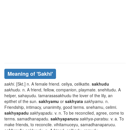
Meaning of
'sakhi'
sakhi
. [Skt.] n. A female friend.
celiya, celikatte
.
sakhudu
sakhudu
. n. A friend, fellow, companion, playmate.
snehitudu
. A
helper,
sahayudu. tamarasasakhudu
the lover of the lily, an
epithet of the sun.
sakhyamu
or
sakhyata
sakhyamu
. n.
Friendship, intimacy, unanimity, good terms.
snehamu, celimi
.
sakhyapadu
sakhyapadu
. v. n. To be reconciled, agree, come to
terms.
samadhanapadu
.
sakhyaparucu
sakhya-paratsu
. v. a. To
make friends, to reconcile.
vihitamuceyu, samadhanaparucu
.