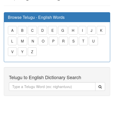
Browse Telugu - English Words
A
B
C
D
E
G
H
I
J
K
L
M
N
O
P
R
S
T
U
V
Y
Z
Telugu to English Dictionary Search