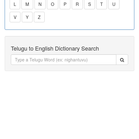
L
M
N
O
P
R
S
T
U
V
Y
Z
Telugu to English Dictionary Search