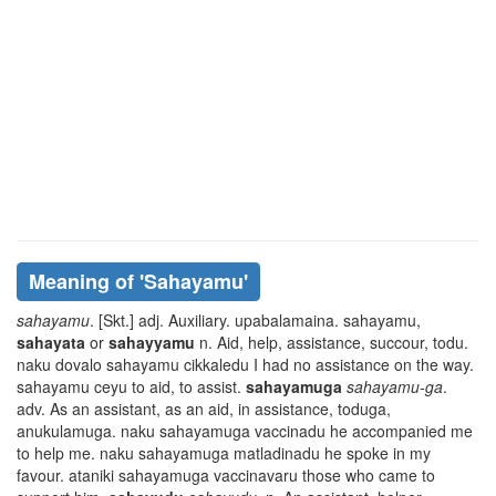
Meaning of
'sahayamu'
sahayamu
. [Skt.] adj. Auxiliary.
upabalamaina. sahayamu
,
sahayata
or
sahayyamu
n. Aid, help, assistance, succour,
todu.
naku
dovalo sahayamu cikkaledu
I had no assistance on the way.
sahayamu ceyu
to aid, to assist.
sahayamuga
sahayamu-ga
.
adv. As an assistant, as an aid, in assistance,
toduga,
anukulamuga. naku sahayamuga vaccinadu
he accompanied me
to help me.
naku sahayamuga matladinadu
he spoke in my
favour.
ataniki sahayamuga vaccinavaru
those who came to