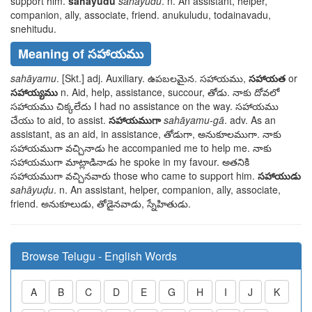
support him.
sahayudu
sahayudu
. n. An assistant, helper,
companion, ally, associate, friend.
anukuludu, todainavadu,
snehitudu
.
Meaning of సహాయము
sahāyamu
. [Skt.] adj. Auxiliary.
ఉపబలమైన. సహాయము
,
సహాయత
or
సహాయ్యము
n. Aid, help, assistance, succour,
తోడు. నాకు
దోవలో
సహాయము చిక్కలేదు
I had no assistance on the way.
సహాయము
చేయు
to aid, to assist.
సహాయముగా
sahāyamu-gā
. adv. As an
assistant, as an aid, in assistance,
తోడుగా, అనుకూలముగా. నాకు
సహాయముగా వచ్చినాడు
he accompanied me to help me.
నాకు
సహాయముగా మాట్లాడినాడు
he spoke in my favour.
అతనికి
సహాయముగా వచ్చినవారు
those who came to support him.
సహాయుడు
sahāyuḍu
. n. An assistant, helper, companion, ally, associate,
friend.
అనుకూలుడు, తోడైనవాడు, స్నేహితుడు
.
Browse Telugu - English Words
A
B
C
D
E
G
H
I
J
K