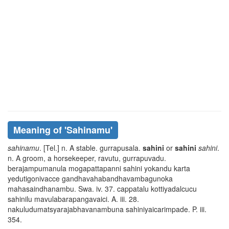
Meaning of
'sahinamu'
sahinamu
. [Tel.] n. A stable.
gurrapusala
.
sahini
or
sahini
sahini
.
n. A groom, a horsekeeper,
ravutu, gurrapuvadu
.
berajampumanula mogapattapanni
sahini yokandu karta
yedutigonivacce gandhavahabandhavambagunoka
mahasaindhanambu
. Swa. iv. 37.
cappatalu kottiyadalcucu
sahinilu mavulabarapangavaici
. A. iii. 28.
nakuludumatsyarajabhavanambuna sahiniyaicarimpade
. P. iii.
354.