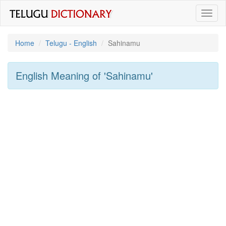
Toggl
naviga
Home
Telugu - English
Sahinamu
English Meaning of
'sahinamu'