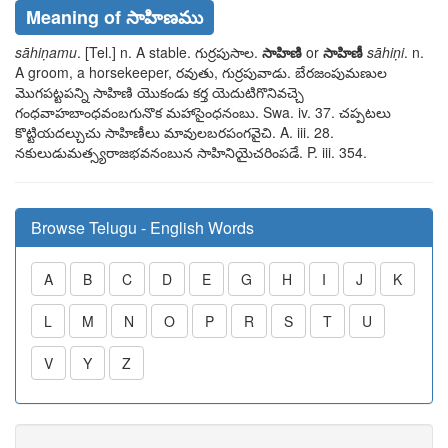
Meaning of సాహిణము
sāhiṇamu
. [Tel.] n. A stable.
గుర్రపుసాల
.
సాహిణి
or
సాహిణీ
sāhiṇi
. n.
A groom, a horsekeeper,
రవుతు, గుర్రపువాడు
.
బేరజంపుమణుల
మొగపట్టపన్ని
సాహిణి యొకండు కర్త యెదుటిగొనివచ్చె
గంధవాహబాంధవంబగునొక మహాసైంధనంబు
. Swa. iv. 37.
చప్పటలు
కొట్టియదల్చుచు సాహిణీలు మావులబరపంగవైచి
. A. iii. 28.
నకులుడుమత్స్యరాజభవనంబున సాహినియైచరింపడే
. P. iii. 354.
Browse Telugu - English Words
A
B
C
D
E
G
H
I
J
K
L
M
N
O
P
R
S
T
U
V
Y
Z