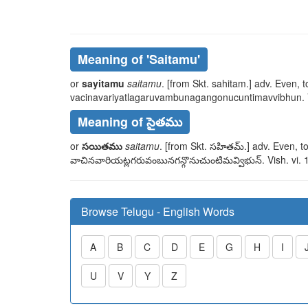
Meaning of
'saitamu'
or
sayitamu
saitamu
. [from Skt.
sahitam
.] adv. Even, t
vacinavariyatlagaruvambunagangonucuntimavvibhun
.
Meaning of సైతము
or
సయితము
saitamu
. [from Skt.
సహితమ్
.] adv. Even, t
వాచినవారియట్లగరువంబునగన్గొనుచుంటిమవ్విభున్
. Vish. vi. 
Browse Telugu - English Words
A
B
C
D
E
G
H
I
U
V
Y
Z