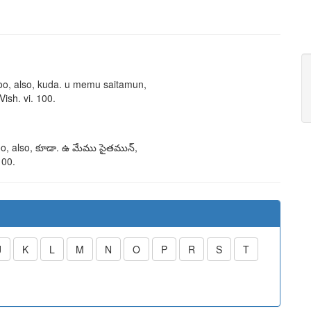
oo, also,
kuda
.
u memu saitamun,
 Vish. vi. 100.
oo, also,
కూడా
.
ఉ మేము సైతమున్,
100.
J
K
L
M
N
O
P
R
S
T