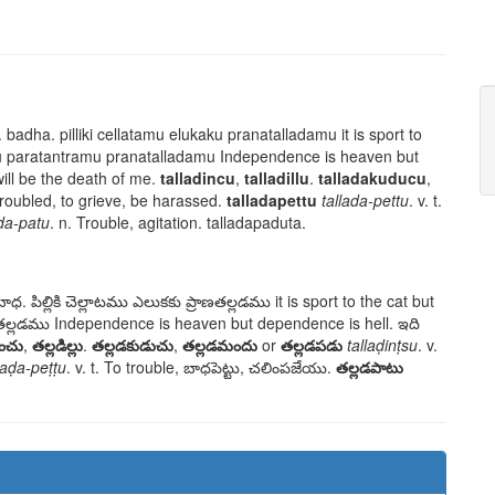
.
badha. pilliki cellatamu elukaku pranatalladamu
it is sport to
 paratantramu pranatalladamu
Independence is heaven but
will be the death of me.
talladincu
,
talladillu
.
talladakuducu
,
 troubled, to grieve, be harassed.
talladapettu
tallada-pettu
. v. t.
ada-patu
. n. Trouble, agitation.
talladapaduta
.
బాధ. పిల్లికి చెల్లాటము ఎలుకకు ప్రాణతల్లడము
it is sport to the cat but
ణతల్లడము
Independence is heaven but dependence is hell.
ఇది
ించు
,
తల్లడిల్లు
.
తల్లడకుడుచు
,
తల్లడమందు
or
తల్లడపడు
tallaḍinṭsu
. v.
laḍa-peṭṭu
. v. t. To trouble,
బాధపెట్టు, చలింపజేయు
.
తల్లడపాటు