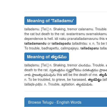
Meaning of
'talladamu'
talladamu
. [Tel.] n. Shaking, tremor
calanamu
. Trouble
the cat but death to the rat.
svatantramu svarnalokamu
dependence is hell.
idi naku
pranatalladamavunu
this 
talladamandu
or
talladapadu
talladintsu
. v. n. To be
To trouble,
badhapettu, calimpajeyu
.
talladapatu
tall
Meaning of తల్లడము
tallaḍamu
. [Tel.] n. Shaking, tremor
చలనము
. Trouble.
death to the rat.
స్వతంత్రము స్వర్ణలోకము పరతంత్రము ప్రా
నాకు
ప్రాణతల్లడమవును
this will be the death of me.
తల్లడ
n. To be troubled, to grieve, be harassed.
తల్లడపెట్టు
tal
tallaḍa-pāṭu
. n. Trouble, agitation.
తల్లడపడుట
.
Browse Telugu - English Words