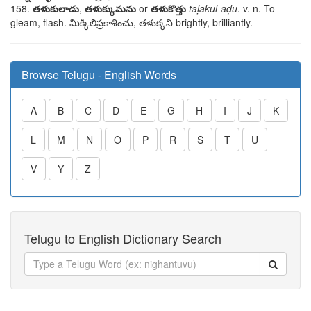
158.
తళుకులాడు
,
తళుక్కుమను
or
తళుకొత్తు
taḷakul-āḍu
. v. n. To
gleam, flash.
మిక్కిలిప్రకాశించు, తళుక్కని
brightly, brilliantly.
Browse Telugu - English Words
A
B
C
D
E
G
H
I
J
K
L
M
N
O
P
R
S
T
U
V
Y
Z
Telugu to English Dictionary Search