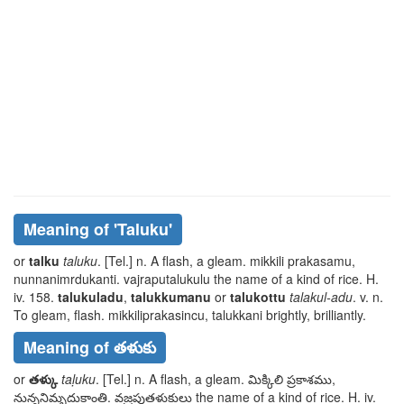
Meaning of
'taluku'
or
talku
taluku
. [Tel.] n. A flash, a gleam.
mikkili prakasamu,
nunnanimrdukanti. vajraputalukulu
the name of a kind of rice. H.
iv. 158.
talukuladu
,
talukkumanu
or
talukottu
talakul-adu
. v. n.
To gleam, flash.
mikkiliprakasincu, talukkani
brightly, brilliantly.
Meaning of తళుకు
or
తళ్కు
taḷuku
. [Tel.] n. A flash, a gleam.
మిక్కిలి ప్రకాశము,
నున్ననిమృదుకాంతి. వజ్రపుతళుకులు
the name of a kind of rice. H. iv.