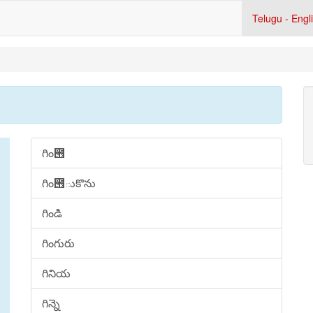
Telugu - Engl
గిం౛
గిం౛ుకొను
గిండి
గింగురు
గినియ
గిన్నె