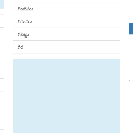
గింటెము
గినుము
గీపెట్టు
గిర