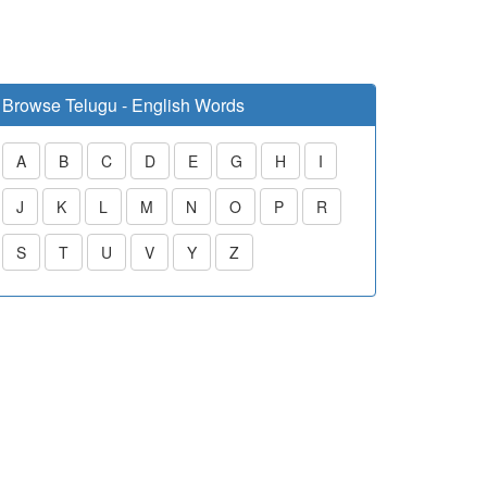
Browse Telugu - English Words
A
B
C
D
E
G
H
I
J
K
L
M
N
O
P
R
S
T
U
V
Y
Z