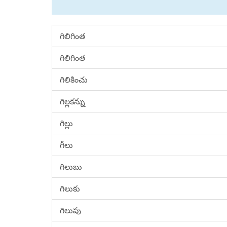
గిలిగింత
గిలిగింత
గిలికించు
గిల్లకన్ను
గిల్లు
గీలు
గిలుబు
గిలుకు
గిలుపు