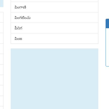
పింగాణి
పింగటించు
పీనిగ
పింజ