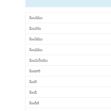
పించము
పించను
పించెము
పింఛము
పించుసేయు
పిండారి
పిందె
పిండి
పిండిక