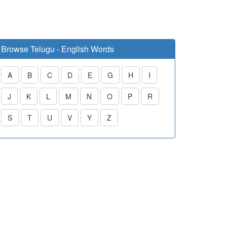
Browse Telugu - English Words
A
B
C
D
E
G
H
I
J
K
L
M
N
O
P
R
S
T
U
V
Y
Z