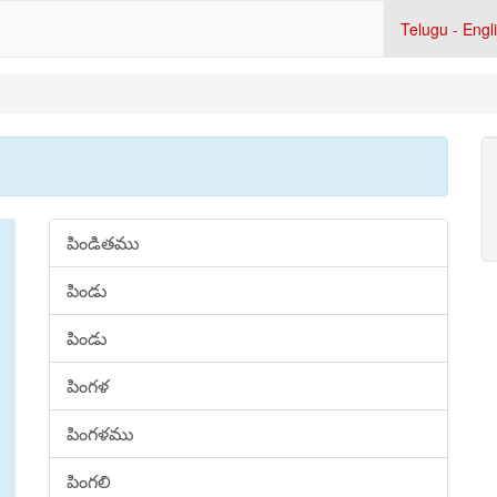
Telugu - Engl
పిండితము
పిండు
పిండు
పింగళ
పింగళము
పింగలి