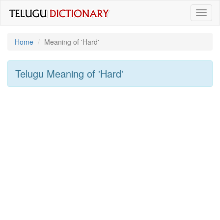
Toggl
naviga
Home
Meaning of
'hard'
Telugu Meaning of
'hard'