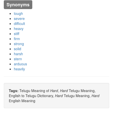
Synonyms
tough
severe
difficult
heavy
stiff
firm
strong
solid
harsh
stern
arduous
heavily
Tags:
Telugu Meaning of
Hard
,
Hard
Telugu Meaning,
English to Telugu Dictionary,
Hard
Telugu Meaning,
Hard
English Meaning