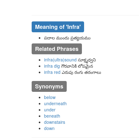
Meaning of
'infra'
పదాల ముందు ప్రత్యయము
Related Phrases
infra(ultra)sound
సూక్ష్మధ్వని
infra dig
గౌరవానికి లోపమైన
infra red
ఎరుపు రంగు తరంగాలు
Synonyms
below
underneath
under
beneath
downstairs
down