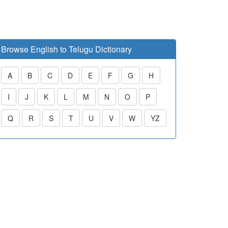
Browse English to Telugu Dictionary
A
B
C
D
E
F
G
H
I
J
K
L
M
N
O
P
Q
R
S
T
U
V
W
YZ