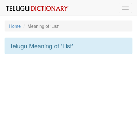
Toggl
naviga
Home
Meaning of
'list'
Telugu Meaning of
'list'